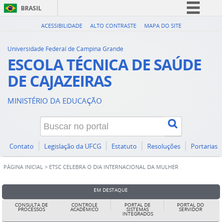
BRASIL
Simplifique!
ACESSIBILIDADE
ALTO CONTRASTE
MAPA DO SITE
Comunica BR
Universidade Federal de Campina Grande
Participe
ESCOLA TÉCNICA DE SAÚDE
Acesso à informação
DE CAJAZEIRAS
Legislação
MINISTÉRIO DA EDUCAÇÃO
Canais
Contato
Legislação da UFCG
Estatuto
Resoluções
Portarias
PÁGINA INICIAL
>
ETSC CELEBRA O DIA INTERNACIONAL DA MULHER
EM DESTAQUE
CONSULTA DE
CONTROLE
PORTAL DE
PORTAL DO
PROCESSOS
ACADÊMICO
SISTEMAS
SERVIDOR
INTEGRADOS